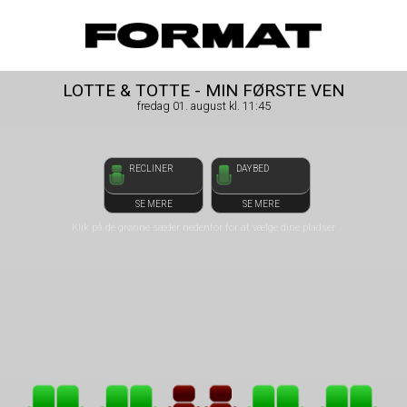
front03-cc 052705
FORMAT Biograf
LOTTE & TOTTE - MIN FØRSTE VEN
fredag 01. august kl. 11:45
RECLINER
DAYBED
SE MERE
SE MERE
Klik på de grønne sæder nedenfor for at vælge dine pladser