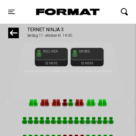
front03-cc 115016
FORMAT Biograf
Toggle navigation
TERNET NINJA 3
lørdag 11. oktober kl. 19:30
RECLINER
DAYBED
SE MERE
SE MERE
Klik på de grønne sæder nedenfor for at vælge dine pladser