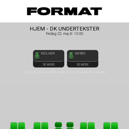
front05-temp 010203
FORMAT Biograf
HJEM - DK UNDERTEKSTER
fredag 22. maj kl. 10:00
RECLINER
DAYBED
SE MERE
SE MERE
Klik på de grønne sæder nedenfor for at vælge dine pladser