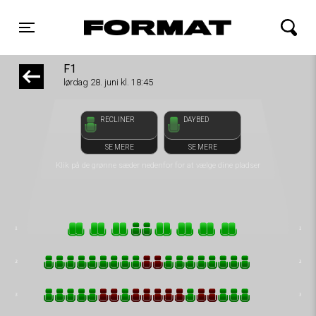
front05-temp 070748
FORMAT Biograf
Toggle navigation
F1
lørdag 28. juni kl. 18:45
RECLINER
DAYBED
SE MERE
SE MERE
Klik på de grønne sæder nedenfor for at vælge dine pladser