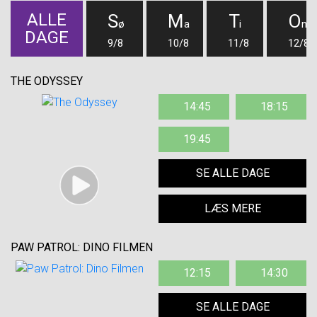
ALLE
S
M
T
O
ø
a
i
n
DAGE
9/8
10/8
11/8
12/8
THE ODYSSEY
14:45
18:15
19:45
SE ALLE DAGE
LÆS MERE
PAW PATROL: DINO FILMEN
12:15
14:30
SE ALLE DAGE