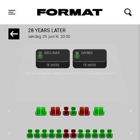
front05-temp 013601
FORMAT Biograf
Toggle navigation
28 YEARS LATER
søndag 29. juni kl. 20:00
RECLINER
DAYBED
SE MERE
SE MERE
Klik på de grønne sæder nedenfor for at vælge dine pladser