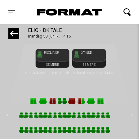
front03-cc 102155
FORMAT Biograf
Toggle navigation
ELIO - DK TALE
mandag 30. juni kl. 14:15
RECLINER
DAYBED
SE MERE
SE MERE
Klik på de grønne sæder nedenfor for at vælge dine pladser