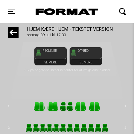
front05-temp 080248
FORMAT Biograf
Toggle navigation
HJEM KÆRE HJEM - TEKSTET VERSION
onsdag 09. juli kl. 17:30
RECLINER
DAYBED
SE MERE
SE MERE
Klik på de grønne sæder nedenfor for at vælge dine pladser