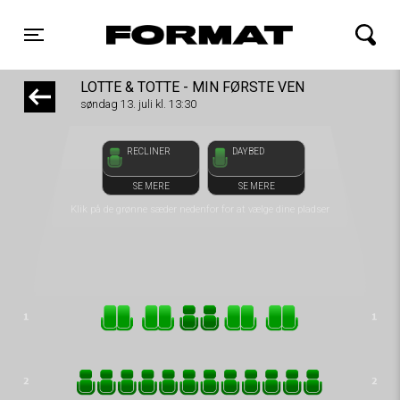
front03-cc 050914
FORMAT Biograf
Toggle navigation
LOTTE & TOTTE - MIN FØRSTE VEN
søndag 13. juli kl. 13:30
RECLINER
DAYBED
SE MERE
SE MERE
Klik på de grønne sæder nedenfor for at vælge dine pladser