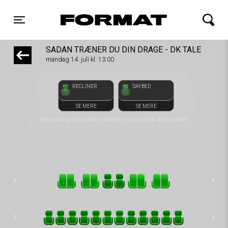
front05-temp 083115
FORMAT Biograf
Toggle navigation
SÅDAN TRÆNER DU DIN DRAGE - DK TALE
mandag 14. juli kl. 13:00
RECLINER
DAYBED
SE MERE
SE MERE
Klik på de grønne sæder nedenfor for at vælge dine pladser