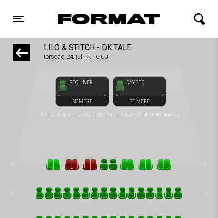
front05-temp 124057
FORMAT Biograf
Toggle navigation
LILO & STITCH - DK TALE
torsdag 24. juli kl. 16:00
RECLINER
DAYBED
SE MERE
SE MERE
Klik på de grønne sæder nedenfor for at vælge dine pladser