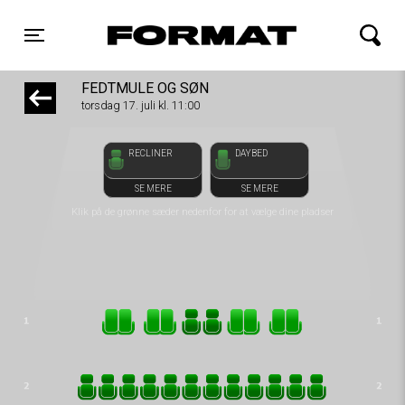
1step-front02 104837
FORMAT Biograf
Toggle navigation
FEDTMULE OG SØN
torsdag 17. juli kl. 11:00
RECLINER
DAYBED
SE MERE
SE MERE
Klik på de grønne sæder nedenfor for at vælge dine pladser