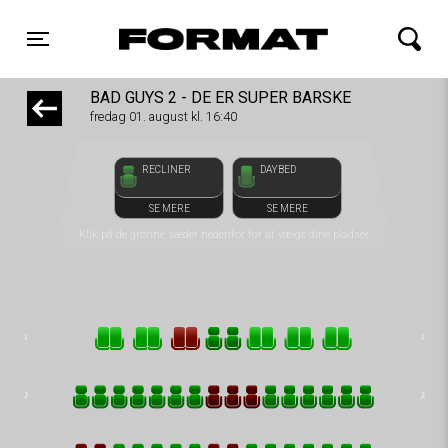
front03-cc 064751
FORMAT Biograf
Toggle navigation
BAD GUYS 2 - DE ER SUPER BARSKE
fredag 01. august kl. 16:40
RECLINER
DAYBED
SE MERE
SE MERE
Klik på de grønne sæder nedenfor for at vælge dine pladser