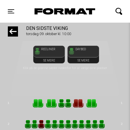
1step-front02 125823
FORMAT Biograf
Toggle navigation
DEN SIDSTE VIKING
torsdag 09. oktober kl. 10:00
RECLINER
DAYBED
SE MERE
SE MERE
Klik på de grønne sæder nedenfor for at vælge dine pladser