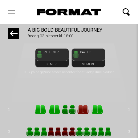
1step-front02 121736
FORMAT Biograf
Toggle navigation
A BIG BOLD BEAUTIFUL JOURNEY
fredag 03. oktober kl. 18:00
RECLINER
DAYBED
SE MERE
SE MERE
Klik på de grønne sæder nedenfor for at vælge dine pladser