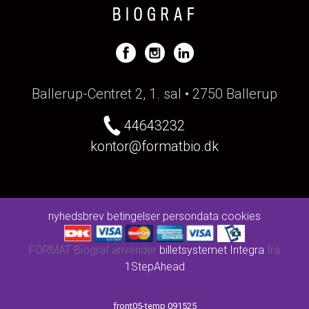
Ballerup-Centret 2, 1. sal • 2750 Ballerup
44643232
kontor@formatbio.dk
nyhedsbrev
betingelser
persondata
cookies
FORMAT Biograf anvender
billetsystemet Integra
fra
1StepAhead
front05-temp 091525