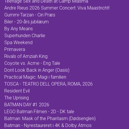
Teenage Sex and Death at Camp Miasma
Andre Rieus 2026 Summer Concert: Viva Maastricht!
Gummi-Tarzan - Cin Præs
Biler - 20-års jubilæum
By Any Means
Superhunden Charlie
Spa Weekend
Primavera
Rivals of Amziah King
Coyote vs. Acme - Eng Tale
Dont Look Back in Anger (Oasis)
Practical Magic: Magi i familien
TOSCA - TEATRO DELL OPERA, ROMA, 2026
Resident Evil
The Uprising
BATMAN DAY #1 2026
LEGO Batman Filmen - 2D - DK tale
Batman: Mask of the Phantasm (Dødsenglen)
Batman - Nyrestaureret i 4K & Dolby Atmos