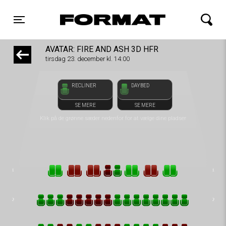
front05-temp 124924
FORMAT Biograf
Toggle navigation
AVATAR: FIRE AND ASH 3D HFR
tirsdag 23. december kl. 14:00
RECLINER
DAYBED
SE MERE
SE MERE
Klik på de grønne sæder nedenfor for at vælge dine pladser