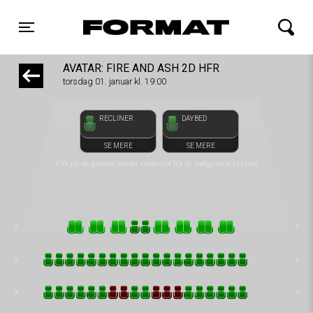
front05-temp 072956
FORMAT Biograf
Toggle navigation
AVATAR: FIRE AND ASH 2D HFR
torsdag 01. januar kl. 19:00
RECLINER
DAYBED
SE MERE
SE MERE
Klik på de grønne sæder nedenfor for at vælge dine pladser