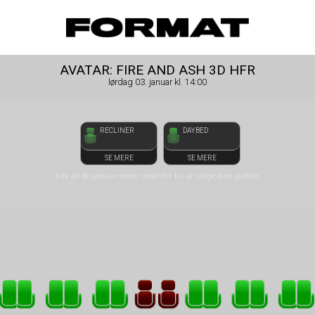
front03-cc 053212
FORMAT Biograf
AVATAR: FIRE AND ASH 3D HFR
lørdag 03. januar kl. 14:00
RECLINER
DAYBED
SE MERE
SE MERE
Klik på de grønne sæder nedenfor for at vælge dine pladser