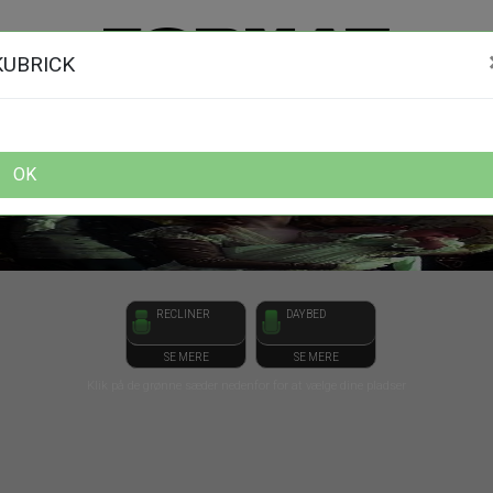
front03-cc 115113
FORMAT Biograf
KUBRICK
BARRY LYNDON - CIN PRÆS
mandag 09. november kl. 19:00
OK
RECLINER
DAYBED
SE MERE
SE MERE
Klik på de grønne sæder nedenfor for at vælge dine pladser