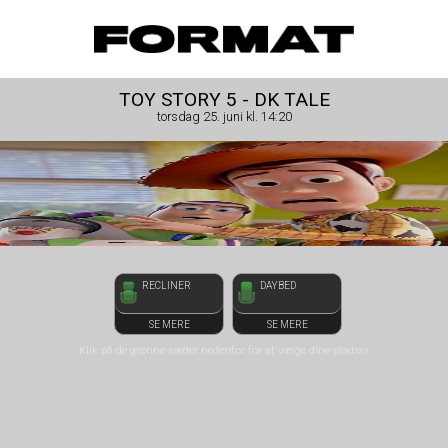
1step-front02 052011
FORMAT Biograf
TOY STORY 5 - DK TALE
torsdag 25. juni kl. 14:20
RECLINER
DAYBED
SE MERE
SE MERE
Klik på de grønne sæder nedenfor for at vælge dine pladser