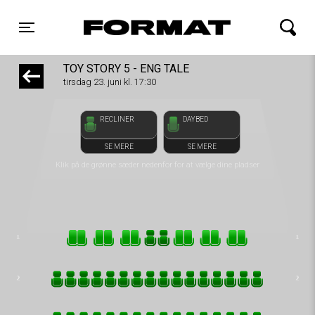
1step-front02 071011
FORMAT Biograf
Toggle navigation
TOY STORY 5 - ENG TALE
tirsdag 23. juni kl. 17:30
RECLINER
DAYBED
SE MERE
SE MERE
Klik på de grønne sæder nedenfor for at vælge dine pladser