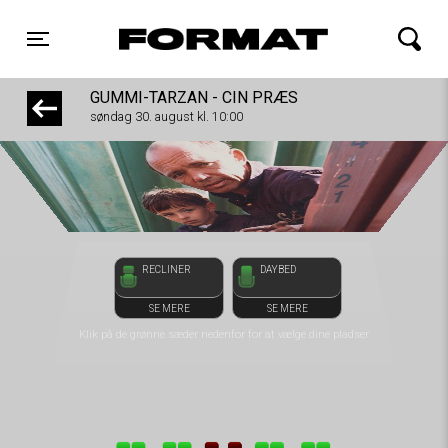
front05-temp 081842
FORMAT Biograf
Toggle navigation
GUMMI-TARZAN - CIN PRÆS
søndag 30. august kl. 10:00
RECLINER
DAYBED
SE MERE
SE MERE
Klik på de grønne sæder nedenfor for at vælge dine pladser