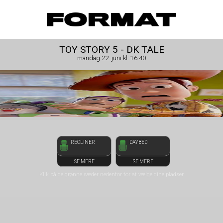
front03-cc 121831
FORMAT Biograf
TOY STORY 5 - DK TALE
mandag 22. juni kl. 16:40
RECLINER
DAYBED
SE MERE
SE MERE
Klik på de grønne sæder nedenfor for at vælge dine pladser