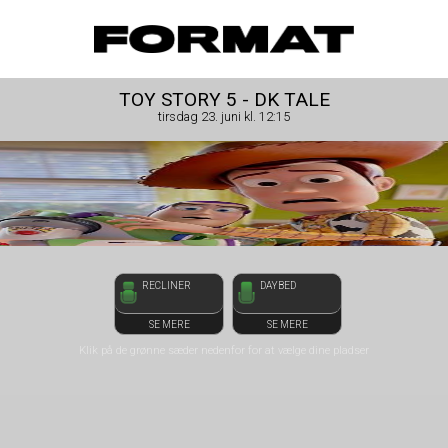
front03-cc 125705
FORMAT Biograf
TOY STORY 5 - DK TALE
tirsdag 23. juni kl. 12:15
RECLINER
DAYBED
SE MERE
SE MERE
Klik på de grønne sæder nedenfor for at vælge dine pladser