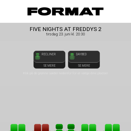
front05-temp 114930
FORMAT Biograf
FIVE NIGHTS AT FREDDYS 2
tirsdag 23. juni kl. 20:30
RECLINER
DAYBED
SE MERE
SE MERE
Klik på de grønne sæder nedenfor for at vælge dine pladser