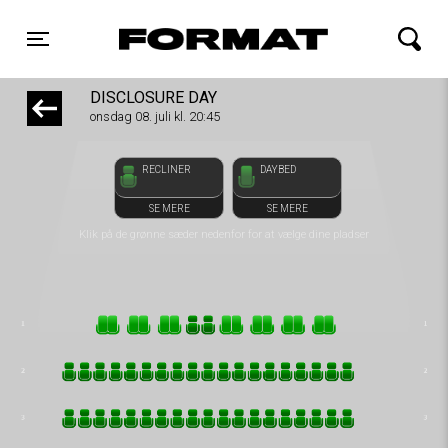
front05-temp 012347
FORMAT Biograf
Toggle navigation
DISCLOSURE DAY
onsdag 08. juli kl. 20:45
RECLINER
DAYBED
SE MERE
SE MERE
Klik på de grønne sæder nedenfor for at vælge dine pladser