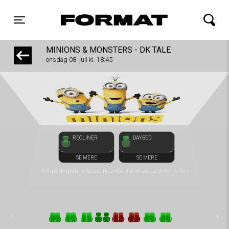
1step-front02 094636
FORMAT Biograf
Toggle navigation
MINIONS & MONSTERS - DK TALE
onsdag 08. juli kl. 18:45
RECLINER
DAYBED
SE MERE
SE MERE
Klik på de grønne sæder nedenfor for at vælge dine pladser