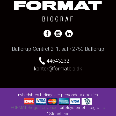
Ballerup-Centret 2, 1. sal • 2750 Ballerup
44643232
kontor@formatbio.dk
nyhedsbrev
betingelser
persondata
cookies
FORMAT Biograf anvender
billetsystemet Integra
fra
1StepAhead