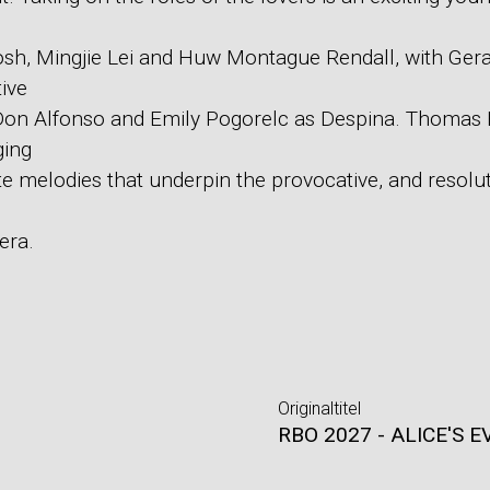
h, Mingjie Lei and Huw Montague Rendall, with Geral
ive
on Alfonso and Emily Pogorelc as Despina. Thomas
ging
ite melodies that underpin the provocative, and resolu
era.
Originaltitel
RBO 2027 - ALICE'S 