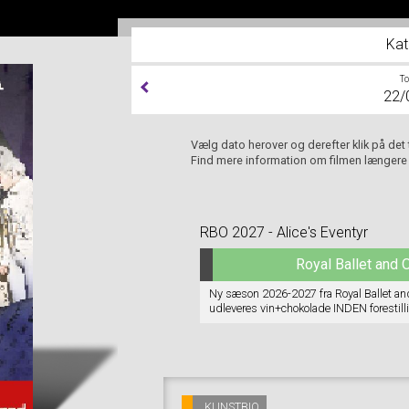
Kat
T
22/
Vælg dato herover og derefter klik på det
Find mere information om filmen længere
RBO 2027 - Alice's Eventyr
Royal Ballet and
Ny sæson 2026-2027 fra Royal Ballet and
udleveres vin+chokolade INDEN forestilli
pausen/pauserne. Program (på engelsk)
KUNSTBIO