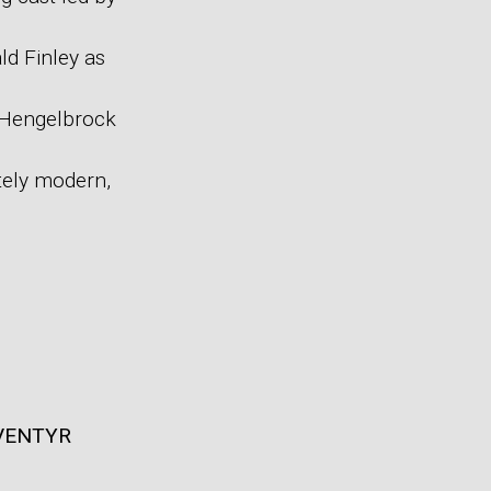
d Finley as
 Hengelbrock
tely modern,
EVENTYR