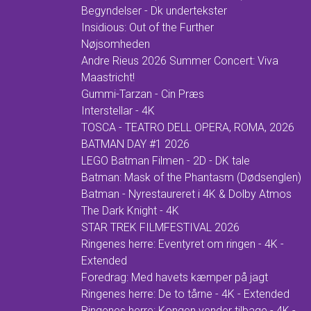
Begyndelser - Dk undertekster
Insidious: Out of the Further
Nøjsomheden
Andre Rieus 2026 Summer Concert: Viva
Maastricht!
Gummi-Tarzan - Cin Præs
Interstellar - 4K
TOSCA - TEATRO DELL OPERA, ROMA, 2026
BATMAN DAY #1 2026
LEGO Batman Filmen - 2D - DK tale
Batman: Mask of the Phantasm (Dødsenglen)
Batman - Nyrestaureret i 4K & Dolby Atmos
The Dark Knight - 4K
STAR TREK FILMFESTIVAL 2026
Ringenes herre: Eventyret om ringen - 4K -
Extended
Foredrag: Med havets kæmper på jagt
Ringenes herre: De to tårne - 4K - Extended
Ringenes herre: Kongen vender tilbage - 4K -