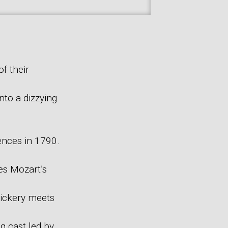
f their
nto a dizzying
iences in 1790.
es Mozart’s
rickery meets
ng cast led by