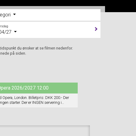
egori
orsdag
04/27
 tidspunkt du ønsker at se filmen nedenfor.
 nede på siden.
 Opera 2026/2027 12:00
 Opera, London. Billetpris: DKK 200.- Der
ngen starter. Der er INGEN servering i
 udleveres.