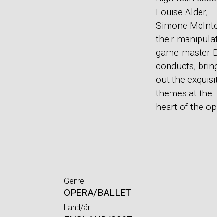
Louise Alder,
Simone McIntos
their manipulat
game-master D
conducts, brin
out the exquis
themes at the
heart of the op
Genre
OPERA/BALLET
Land/år