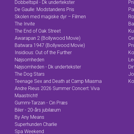
Dobbeltspil - Dk undertekster
Pr
De Gaulle: Modstandens Pris
Pa
Skolen med magiske dyr – Filmen
Ro
The Invite
Ba
The End of Oak Street
Ku
Awarapan 2 (Bollywood Movie)
Ce
Batwara 1947 (Bollywood Movie)
Pr
Insidious: Out of the Further
Ko
Nøjsomheden
Le
Nøjsomheden - Dk undertekster
Din
The Dog Stars
Jo
Teenage Sex and Death at Camp Miasma
Ko
Andre Rieus 2026 Summer Concert: Viva
Maastricht!
Gummi-Tarzan - Cin Præs
Biler - 20-års jubilæum
By Any Means
Superhunden Charlie
Spa Weekend