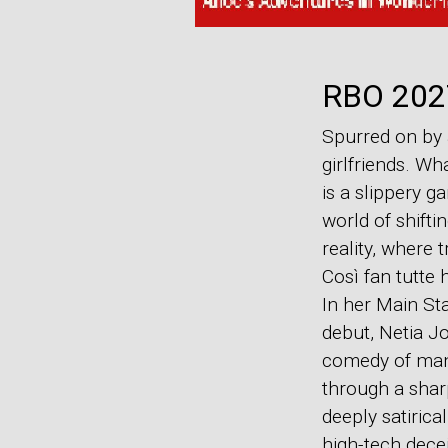
RBO 2027
Spurred on by a
girlfriends. Wh
is a slippery g
world of shifti
reality, where 
Così fan tutte 
In her Main St
debut, Netia J
comedy of ma
through a shar
deeply satirical
high-tech decei