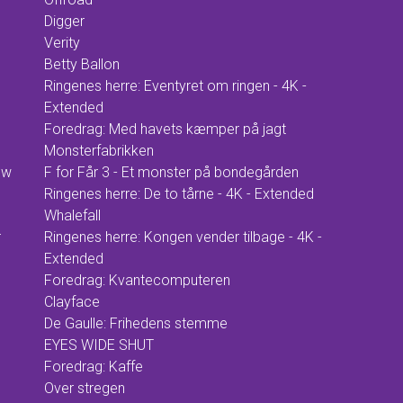
Digger
Verity
Betty Ballon
Ringenes herre: Eventyret om ringen - 4K -
Extended
Foredrag: Med havets kæmper på jagt
Monsterfabrikken
ow
F for Får 3 - Et monster på bondegården
Ringenes herre: De to tårne - 4K - Extended
Whalefall
r
Ringenes herre: Kongen vender tilbage - 4K -
Extended
Foredrag: Kvantecomputeren
Clayface
De Gaulle: Frihedens stemme
EYES WIDE SHUT
Foredrag: Kaffe
Over stregen