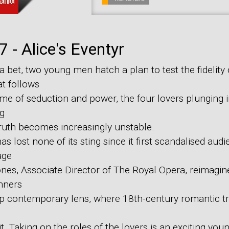
 - Alice's Eventyr
 bet, two young men hatch a plan to test the fidelity o
at follows
ame of seduction and power, the four lovers plunging i
ng
truth becomes increasingly unstable.
has lost none of its sting since it first scandalised aud
age
ones, Associate Director of The Royal Opera, reimagin
nners
p contemporary lens, where 18th-century romantic t
t. Taking on the roles of the lovers is an exciting you