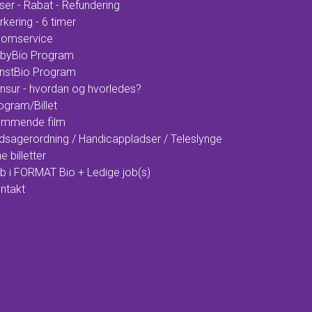
iser - Rabat - Refundering
rkering - 6 timer
omservice
byBio Program
nstBio Program
nsur - hvordan og hvorledes?
ogram/Billet
mmende film
dsagerordning / Handicappladser / Teleslynge
e billetter
b i FORMAT Bio + Ledige job(s)
ntakt