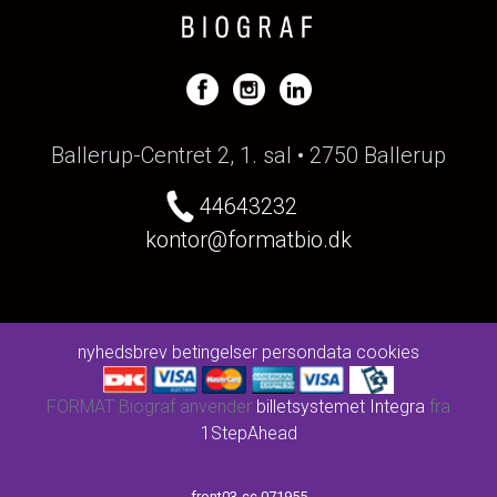
Ballerup-Centret 2, 1. sal • 2750 Ballerup
44643232
kontor@formatbio.dk
nyhedsbrev
betingelser
persondata
cookies
FORMAT Biograf anvender
billetsystemet Integra
fra
1StepAhead
front03-cc 071955