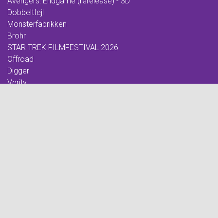
Avengers: Endgame (rerelease) - 3D
Dobbeltfejl
Monsterfabrikken
Brohr
STAR TREK FILMFESTIVAL 2026
Offroad
Digger
Verity
Betty Ballon
Ringenes herre: Eventyret om ringen - 4K - Extended
Foredrag: Med havets kæmper på jagt
F for Får 3 - Et monster på bondegården
Ringenes herre: De to tårne - 4K - Extended
Whalefall
Ringenes herre: Kongen vender tilbage - 4K - Extended
Foredrag: Kvantecomputeren
Clayface
De Gaulle: Frihedens stemme
EYES WIDE SHUT