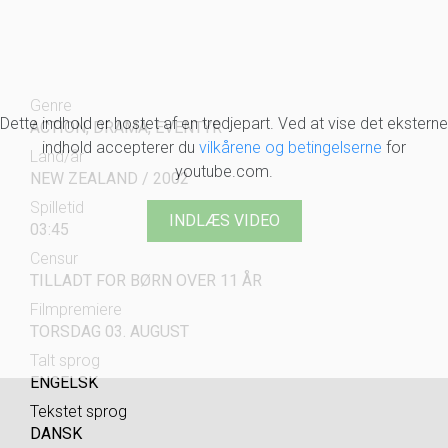
Genre
Dette indhold er hostet af en tredjepart. Ved at vise det eksterne
ACTION, DRAMA, EVENTYR
indhold accepterer du
vilkårene og betingelserne
for
Land/år
youtube.com.
NEW ZEALAND / 2002
Spilletid
INDLÆS VIDEO
03:45
Censur
TILLADT FOR BØRN OVER 11 ÅR
Filmpremiere
TORSDAG 03. AUGUST
Talt sprog
ENGELSK
Tekstet sprog
DANSK