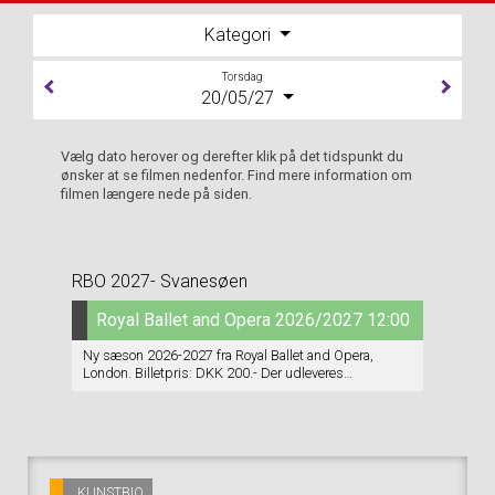
Kategori
Torsdag
20/05/27
Vælg dato herover og derefter klik på det tidspunkt du
ønsker at se filmen nedenfor. Find mere information om
filmen længere nede på siden.
RBO 2027- Svanesøen
Royal Ballet and Opera 2026/2027 12:00
Ny sæson 2026-2027 fra Royal Ballet and Opera,
London. Billetpris: DKK 200.- Der udleveres
vin+chokolade INDEN forestillingen starter. Der er
INGEN servering i pausen/pauserne. Program (på
engelsk) udleveres.
KUNSTBIO