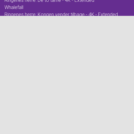
Ringenes herre: De to tårne - 4K - Extended
Whalefall
Ringenes herre: Kongen vender tilbage - 4K - Extended
Foredrag: Kvantecomputeren
Clayface
De Gaulle: Frihedens stemme
EYES WIDE SHUT
Foredrag: Kaffe
Over stregen
Barry Lyndon - Cin Præs
How to Rob a Bank
Miss Moxy
Festive Fun with Peppa
Foredrag: Tang
The Hunger Games: Sunrise on the Reaping
Wild Horse Nine
Hexed - DK Tale
RBO 2026 - Manon (Ballet)
Andre Rieus 2026 Christmas Concert: Let It Snow