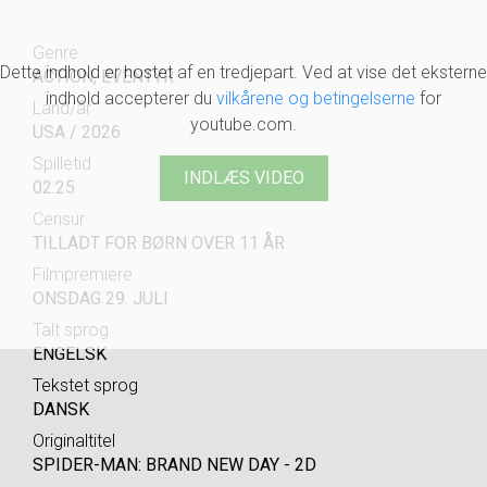
Genre
Dette indhold er hostet af en tredjepart. Ved at vise det eksterne
ACTION, EVENTYR
indhold accepterer du
vilkårene og betingelserne
for
Land/år
youtube.com.
USA / 2026
Spilletid
INDLÆS VIDEO
02:25
Censur
TILLADT FOR BØRN OVER 11 ÅR
Filmpremiere
ONSDAG 29. JULI
Talt sprog
ENGELSK
Tekstet sprog
DANSK
Originaltitel
SPIDER-MAN: BRAND NEW DAY - 2D