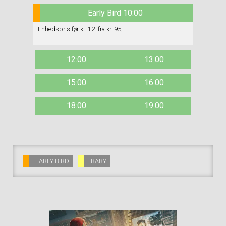
Early Bird 10:00
Enhedspris før kl. 12: fra kr. 95,-
12:00
13:00
15:00
16:00
18:00
19:00
EARLY BIRD
BABY