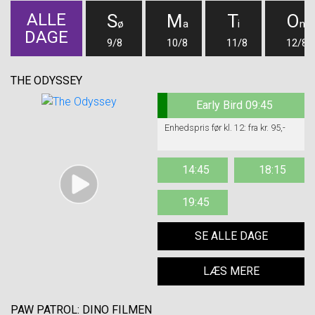
ALLE
S
M
T
O
ø
a
i
n
DAGE
9/8
10/8
11/8
12/8
THE ODYSSEY
Early Bird 09:45
Enhedspris før kl. 12: fra kr. 95,-
14:45
18:15
19:45
SE ALLE DAGE
LÆS MERE
PAW PATROL: DINO FILMEN