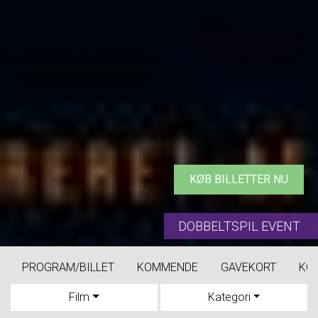
KØB BILLETTER NU
DOBBELTSPIL EVENT
PROGRAM/BILLET
KOMMENDE
GAVEKORT
KO
Film
Kategori