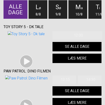
ALLE
L
S
M
T
ø
ø
a
i
DAGE
8/8
9/8
10/8
11/8
TOY STORY 5 - DK TALE
12:00
SE ALLE DAGE
LÆS MERE
PAW PATROL: DINO FILMEN
12:15
14:30
SE ALLE DAGE
LÆS MERE