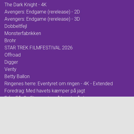
The Dark Knight - 4K
Avengers: Endgame (rerelease) - 2D
Avengers: Endgame (rerelease) - 3D
Dobbeltfejl
Monsterfabrikken
Brohr
STAR TREK FILMFESTIVAL 2026
Offroad
Digger
Verity
Betty Ballon
Ringenes herre: Eventyret om ringen - 4K - Extended
Foredrag: Med havets kæmper på jagt
F for Får 3 - Et monster på bondegården
Ringenes herre: De to tårne - 4K - Extended
Whalefall
Ringenes herre: Kongen vender tilbage - 4K - Extended
Foredrag: Kvantecomputeren
Clayface