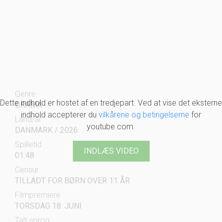
Genre
Dette indhold er hostet af en tredjepart. Ved at vise det eksterne
DRAMA
indhold accepterer du
vilkårene og betingelserne
for
Land/år
youtube.com.
DANMARK / 2026
Spilletid
INDLÆS VIDEO
01:48
Censur
TILLADT FOR BØRN OVER 11 ÅR
Filmpremiere
TORSDAG 18. JUNI
Talt sprog