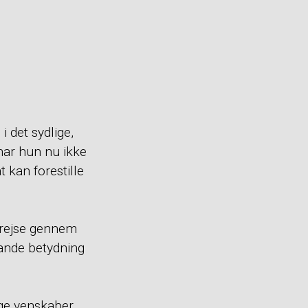
 det sydlige,
 har hun nu ikke
 kan forestille
 rejse gennem
sande betydning
ge venskaber