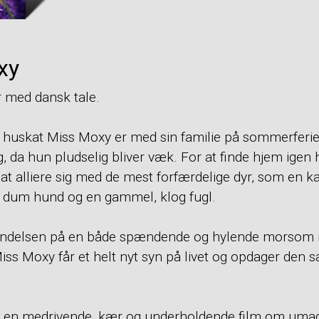
xy
 med dansk tale.
huskat Miss Moxy er med sin familie på sommerferie i
g, da hun pludselig bliver væk. For at finde hjem igen
at alliere sig med de mest forfærdelige dyr, som en kat
ig, dum hund og en gammel, klog fugl.
gyndelsen på en både spændende og hylende morsom
iss Moxy får et helt nyt syn på livet og opdager den 
en medrivende, kær og underholdende film om uma