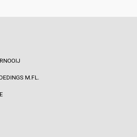
ERNOOIJ
OEDINGS M.FL.
E