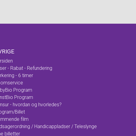
VRIGE
rsiden
iser - Rabat - Refundering
rkering - 6 timer
omservice
byBio Program
nstBio Program
nsur - hvordan og hvorledes?
ogram/Billet
mmende film
dsagerordning / Handicappladser / Teleslynge
e billetter