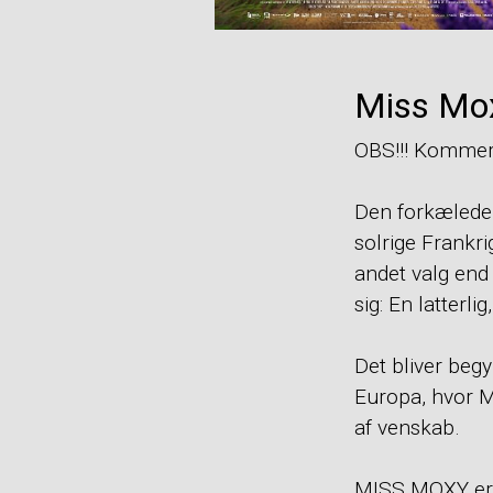
Miss Mo
OBS!!! Kommer
Den forkælede 
solrige Frankri
andet valg end 
sig: En latterl
Det bliver be
Europa, hvor M
af venskab.
MISS MOXY er 