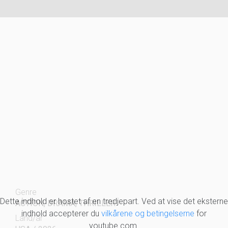
Genre
Dette indhold er hostet af en tredjepart. Ved at vise det eksterne
ACTION, DRAMA, THRILLER
indhold accepterer du
vilkårene og betingelserne
for
Land/år
youtube.com.