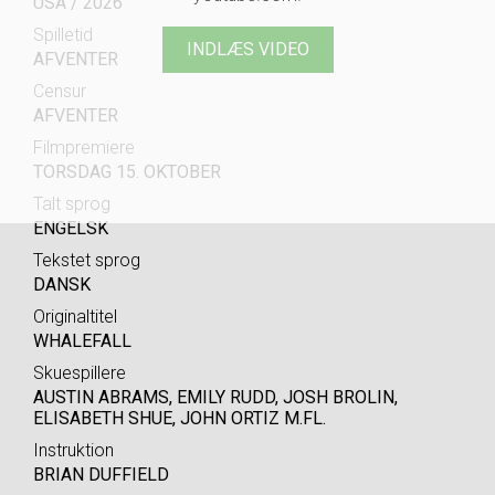
USA / 2026
Spilletid
INDLÆS VIDEO
AFVENTER
Censur
AFVENTER
Filmpremiere
TORSDAG 15. OKTOBER
Talt sprog
ENGELSK
Tekstet sprog
DANSK
Originaltitel
WHALEFALL
Skuespillere
AUSTIN ABRAMS, EMILY RUDD, JOSH BROLIN,
ELISABETH SHUE, JOHN ORTIZ M.FL.
Instruktion
BRIAN DUFFIELD