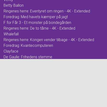
Betty Ballon
Ringenes herre: Eventyret om ringen - 4K - Extended
Foredrag: Med havets kæmper på jagt
F for Får 3 - Et monster på bondegården
Ringenes herre: De to tårne - 4K - Extended
Whalefall
Ringenes herre: Kongen vender tilbage - 4K - Extended
Foredrag: Kvantecomputeren
Clayface
De Gaulle: Frihedens stemme
EYES WIDE SHUT
Foredrag: Kaffe
Over stregen
Barry Lyndon - Cin Præs
How to Rob a Bank
Miss Moxy
Festive Fun with Peppa
Foredrag: Tang