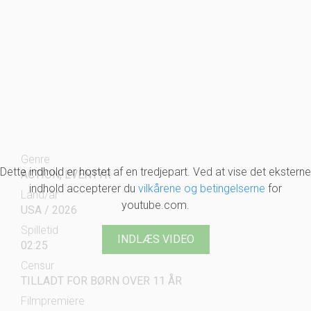
Genre
Dette indhold er hostet af en tredjepart. Ved at vise det eksterne
ACTION, EVENTYR
indhold accepterer du
vilkårene og betingelserne
for
Land/år
youtube.com.
USA / 2026
Spilletid
INDLÆS VIDEO
02:25
Censur
TILLADT FOR BØRN OVER 11 ÅR
Filmpremiere