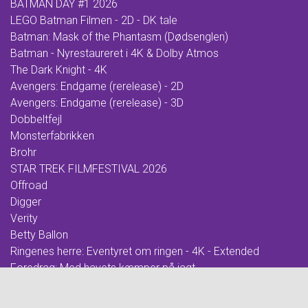
BATMAN DAY #1 2026
LEGO Batman Filmen - 2D - DK tale
Batman: Mask of the Phantasm (Dødsenglen)
Batman - Nyrestaureret i 4K & Dolby Atmos
The Dark Knight - 4K
Avengers: Endgame (rerelease) - 2D
Avengers: Endgame (rerelease) - 3D
Dobbeltfejl
Monsterfabrikken
Brohr
STAR TREK FILMFESTIVAL 2026
Offroad
Digger
Verity
Betty Ballon
Ringenes herre: Eventyret om ringen - 4K - Extended
Foredrag: Med havets kæmper på jagt
F for Får 3 - Et monster på bondegården
Ringenes herre: De to tårne - 4K - Extended