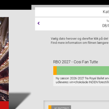
Kat
T
08/
Vælg dato herover og derefter klik på det
Find mere information om filmen længere
RBO 2027 - Cosi Fan Tutte
Ny sæson 2026-2027 fra Royal Ballet and
udleveres vin+chokolade INDEN forestilli
pausen/pauserne. Program (på engelsk)
KUNSTBIO