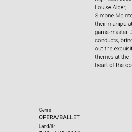
Louise Alder,
Simone McIntos
their manipulat
game-master D
conducts, brin
out the exquis
themes at the
heart of the op
Genre
OPERA/BALLET
Land/år