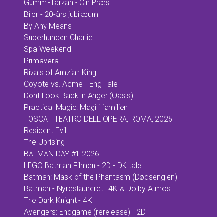
Gummi-Tarzan - Cin Præs
Biler - 20-års jubilæum
By Any Means
Superhunden Charlie
Spa Weekend
Primavera
Rivals of Amziah King
Coyote vs. Acme - Eng Tale
Dont Look Back in Anger (Oasis)
Practical Magic: Magi i familien
TOSCA - TEATRO DELL OPERA, ROMA, 2026
Resident Evil
The Uprising
BATMAN DAY #1 2026
LEGO Batman Filmen - 2D - DK tale
Batman: Mask of the Phantasm (Dødsenglen)
Batman - Nyrestaureret i 4K & Dolby Atmos
The Dark Knight - 4K
Avengers: Endgame (rerelease) - 2D