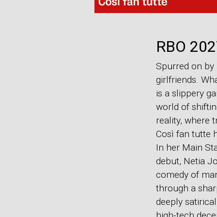
RBO 2027
Spurred on by a
girlfriends. Wh
is a slippery g
world of shifti
reality, where 
Così fan tutte 
In her Main St
debut, Netia J
comedy of ma
through a shar
deeply satirical
high-tech decei