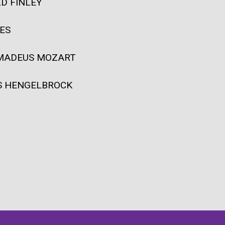
D FINLEY
ES
MADEUS MOZART
 HENGELBROCK