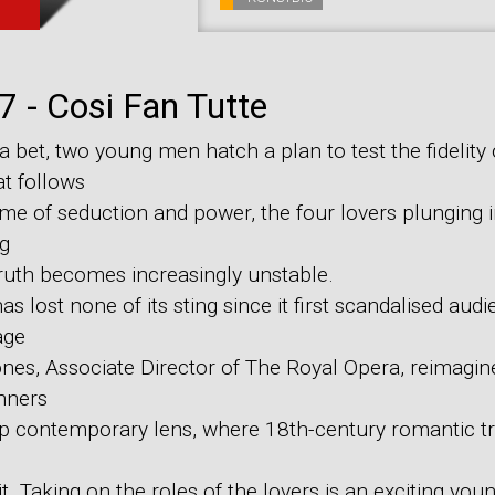
 - Cosi Fan Tutte
 bet, two young men hatch a plan to test the fidelity o
at follows
ame of seduction and power, the four lovers plunging i
ng
truth becomes increasingly unstable.
has lost none of its sting since it first scandalised aud
age
ones, Associate Director of The Royal Opera, reimagin
nners
p contemporary lens, where 18th-century romantic t
t. Taking on the roles of the lovers is an exciting you