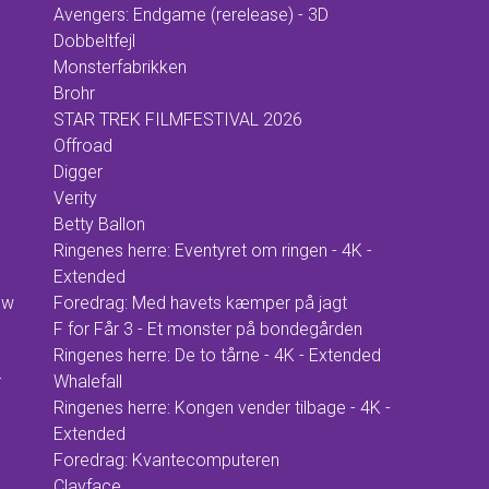
Avengers: Endgame (rerelease) - 3D
Dobbeltfejl
Monsterfabrikken
Brohr
STAR TREK FILMFESTIVAL 2026
Offroad
Digger
Verity
Betty Ballon
Ringenes herre: Eventyret om ringen - 4K -
Extended
ow
Foredrag: Med havets kæmper på jagt
F for Får 3 - Et monster på bondegården
Ringenes herre: De to tårne - 4K - Extended
r
Whalefall
Ringenes herre: Kongen vender tilbage - 4K -
Extended
Foredrag: Kvantecomputeren
Clayface