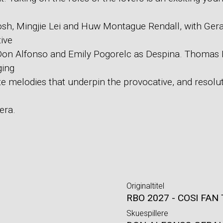
h, Mingjie Lei and Huw Montague Rendall, with Geral
ive
on Alfonso and Emily Pogorelc as Despina. Thomas
ging
ite melodies that underpin the provocative, and resolu
era.
Originaltitel
RBO 2027 - COSI FAN
Skuespillere