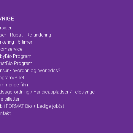
VRIGE
rsiden
iser - Rabat - Refundering
rkering - 6 timer
omservice
byBio Program
nstBio Program
nsur - hvordan og hvorledes?
ogram/Billet
mmende film
dsagerordning / Handicappladser / Teleslynge
e billetter
b i FORMAT Bio + Ledige job(s)
ntakt