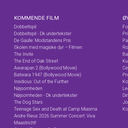
KOMMENDE FILM
Ø
Dobbeltspil
Fo
Dobbeltspil - Dk undertekster
Pr
De Gaulle: Modstandens Pris
Pa
Skolen med magiske dyr – Filmen
Ro
The Invite
Ba
The End of Oak Street
Ku
Awarapan 2 (Bollywood Movie)
Ce
Batwara 1947 (Bollywood Movie)
Pr
Insidious: Out of the Further
Ko
Nøjsomheden
Le
Nøjsomheden - Dk undertekster
Din
The Dog Stars
Jo
Teenage Sex and Death at Camp Miasma
Ko
Andre Rieus 2026 Summer Concert: Viva
Maastricht!