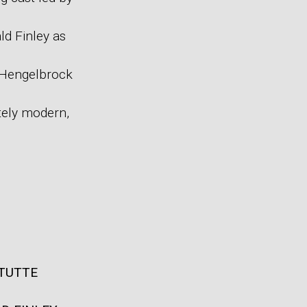
d Finley as
 Hengelbrock
tely modern,
 TUTTE