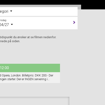
egori
orsdag
04/27
 tidspunkt du ønsker at se filmen nedenfor.
 nede på siden.
12:00
 Opera, London. Billetpris: DKK 200.- Der
ngen starter. Der er INGEN servering i
 udleveres.