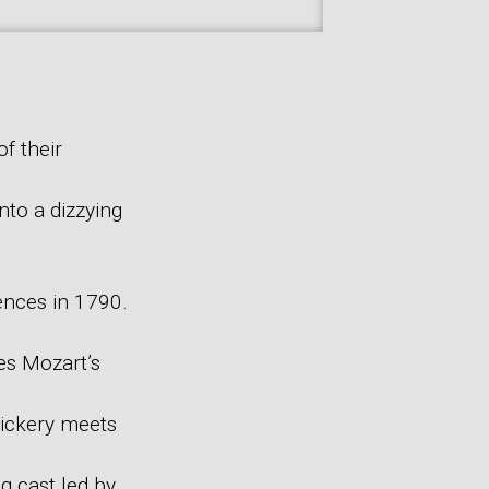
f their
nto a dizzying
iences in 1790.
es Mozart’s
rickery meets
ng cast led by