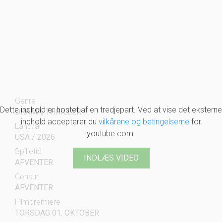
Genre
Dette indhold er hostet af en tredjepart. Ved at vise det eksterne
DRAMA, THRILLER
indhold accepterer du
vilkårene og betingelserne
for
Land/år
youtube.com.
USA / 2026
Spilletid
INDLÆS VIDEO
AFVENTER
Censur
AFVENTER
Filmpremiere
TORSDAG 01. OKTOBER