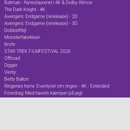
Batman - Nyrestaureret i 4K & Dolby Atmos
The Dark Knight - 4K
Avengers: Endgame (rerelease) - 2D
Avengers: Endgame (rerelease) - 3D
Dobbeltfejl
Monsterfabrikken
Brohr
STAR TREK FILMFESTIVAL 2026
Offroad
Digger
Verity
Betty Ballon
Ringenes herre: Eventyret om ringen - 4K - Extended
Foredrag: Med havets kæmper på jagt
F for Får 3 - Et monster på bondegården
Ringenes herre: De to tårne - 4K - Extended
Whalefall
Ringenes herre: Kongen vender tilbage - 4K - Extended
Foredrag: Kvantecomputeren