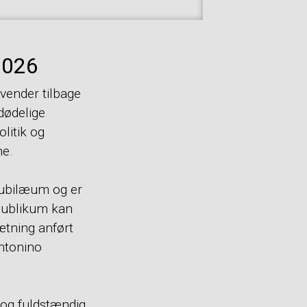
2026
vender tilbage
dødelige
litik og
ne.
jubilæum og er
 Publikum kan
ætning anført
Antonino
 og fuldstændig