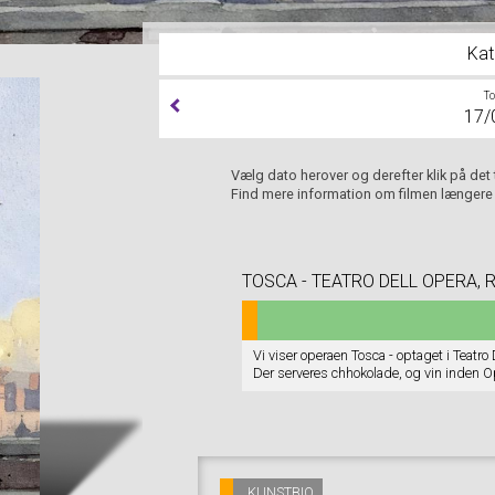
Kat
T
17/
Vælg dato herover og derefter klik på det
Find mere information om filmen længere
TOSCA - TEATRO DELL OPERA, 
Vi viser operaen Tosca - optaget i Teatro
Der serveres chhokolade, og vin inden Op
pausen/pauserne. Billetpris: 200.-
KUNSTBIO