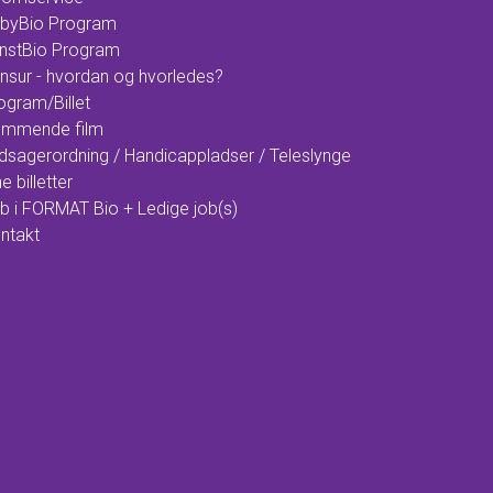
byBio Program
nstBio Program
nsur - hvordan og hvorledes?
ogram/Billet
mmende film
dsagerordning / Handicappladser / Teleslynge
e billetter
b i FORMAT Bio + Ledige job(s)
ntakt