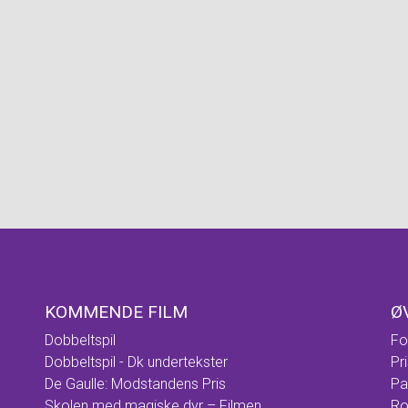
KOMMENDE FILM
Ø
Dobbeltspil
Fo
Dobbeltspil - Dk undertekster
Pr
De Gaulle: Modstandens Pris
Pa
Skolen med magiske dyr – Filmen
Ro