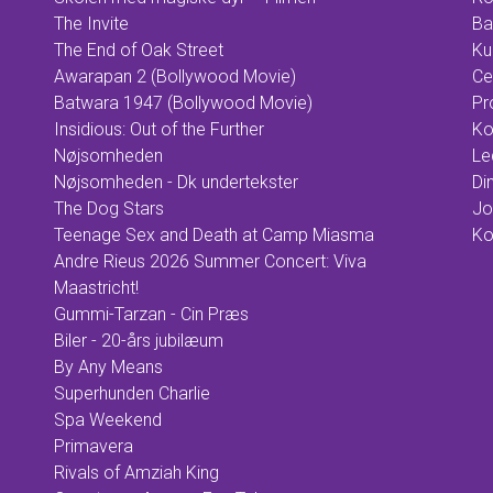
The Invite
Ba
The End of Oak Street
Ku
Awarapan 2 (Bollywood Movie)
Ce
Batwara 1947 (Bollywood Movie)
Pr
Insidious: Out of the Further
Ko
Nøjsomheden
Le
Nøjsomheden - Dk undertekster
Din
The Dog Stars
Jo
Teenage Sex and Death at Camp Miasma
Ko
Andre Rieus 2026 Summer Concert: Viva
Maastricht!
Gummi-Tarzan - Cin Præs
Biler - 20-års jubilæum
By Any Means
Superhunden Charlie
Spa Weekend
Primavera
Rivals of Amziah King