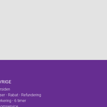
VRIGE
rsiden
iser - Rabat - Refundering
rkering - 6 timer
omservice