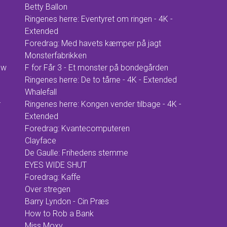
Betty Ballon
Ringenes herre: Eventyret om ringen - 4K -
Extended
Foredrag: Med havets kæmper på jagt
Monsterfabrikken
ow
F for Får 3 - Et monster på bondegården
Ringenes herre: De to tårne - 4K - Extended
Whalefall
r
Ringenes herre: Kongen vender tilbage - 4K -
Extended
Foredrag: Kvantecomputeren
Clayface
De Gaulle: Frihedens stemme
EYES WIDE SHUT
Foredrag: Kaffe
Over stregen
Barry Lyndon - Cin Præs
How to Rob a Bank
Miss Moxy