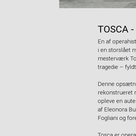
TOSCA -
En af operahis
i en storslået
mesterværk Tos
tragedie – fyld
Denne opsætnin
rekonstrueret 
opleve en aute
af Eleonora Bu
Fogliani og for
Tosca er opera