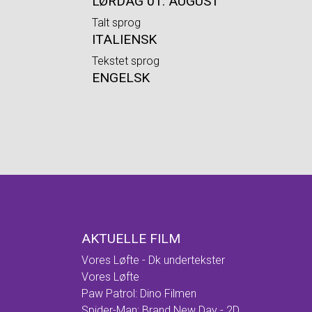
LØRDAG 01. AUGUST
Talt sprog
ITALIENSK
Tekstet sprog
ENGELSK
AKTUELLE FILM
Vores Løfte - Dk undertekster
Vores Løfte
Paw Patrol: Dino Filmen
Spider-Man: Brand New Day - 2D