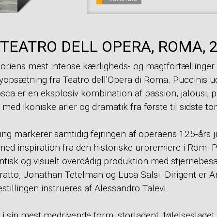
 TEATRO DELL OPERA, ROMA, 
toriens mest intense kærligheds- og magtfortællinger 
 nyopsætning fra Teatro dell'Opera di Roma. Puccinis u
ca er en eksplosiv kombination af passion, jalousi, po
t med ikoniske arier og dramatik fra første til sidste to
g markerer samtidig fejringen af operaens 125-års 
med inspiration fra den historiske urpremiere i Rom.
ntisk og visuelt overdådig produktion med stjernebes
ratto, Jonathan Tetelman og Luca Salsi. Dirigent er 
estillingen instrueres af Alessandro Talevi.
 i sin mest medrivende form, storladent, følelsesladet