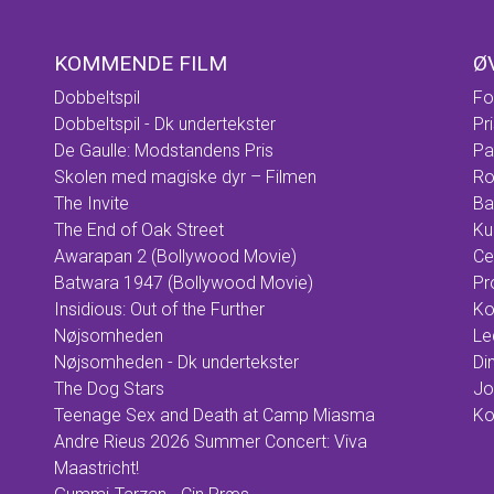
KOMMENDE FILM
Ø
Dobbeltspil
Fo
Dobbeltspil - Dk undertekster
Pr
De Gaulle: Modstandens Pris
Pa
Skolen med magiske dyr – Filmen
Ro
The Invite
Ba
The End of Oak Street
Ku
Awarapan 2 (Bollywood Movie)
Ce
Batwara 1947 (Bollywood Movie)
Pr
Insidious: Out of the Further
Ko
Nøjsomheden
Le
Nøjsomheden - Dk undertekster
Din
The Dog Stars
Jo
Teenage Sex and Death at Camp Miasma
Ko
Andre Rieus 2026 Summer Concert: Viva
Maastricht!