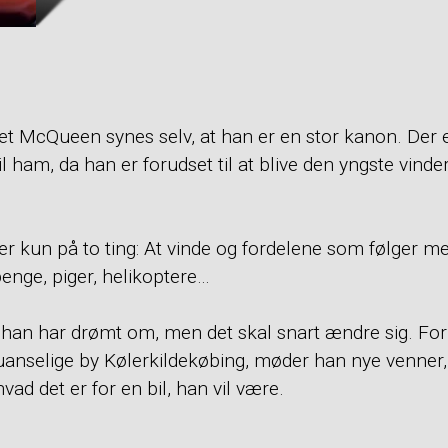
et McQueen synes selv, at han er en stor kanon. Der e
il ham, da han er forudset til at blive den yngste vind
 kun på to ting: At vinde og fordelene som følger me
nge, piger, helikoptere…
d han har drømt om, men det skal snart ændre sig. F
 uanselige by Kølerkildekøbing, møder han nye venner
 hvad det er for en bil, han vil være.