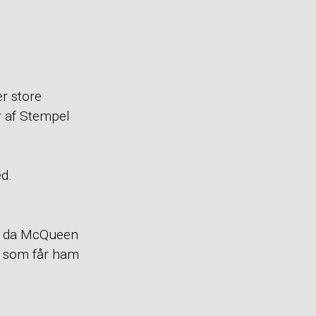
r store
er af Stempel
d.
or da McQueen
, som får ham