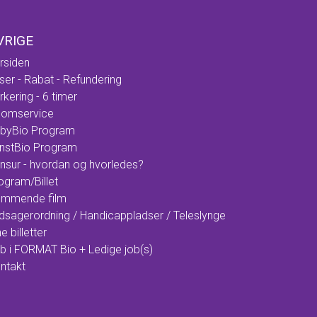
VRIGE
rsiden
iser - Rabat - Refundering
rkering - 6 timer
omservice
byBio Program
nstBio Program
nsur - hvordan og hvorledes?
ogram/Billet
mmende film
dsagerordning / Handicappladser / Teleslynge
e billetter
b i FORMAT Bio + Ledige job(s)
ntakt