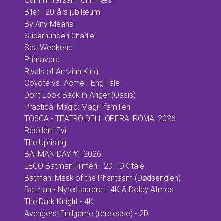
Gummi-Tarzan - Cin Præs
Biler - 20-års jubilæum
By Any Means
Superhunden Charlie
Spa Weekend
Primavera
Rivals of Amziah King
Coyote vs. Acme - Eng Tale
Dont Look Back in Anger (Oasis)
Practical Magic: Magi i familien
TOSCA - TEATRO DELL OPERA, ROMA, 2026
Resident Evil
The Uprising
BATMAN DAY #1 2026
LEGO Batman Filmen - 2D - DK tale
Batman: Mask of the Phantasm (Dødsenglen)
Batman - Nyrestaureret i 4K & Dolby Atmos
The Dark Knight - 4K
Avengers: Endgame (rerelease) - 2D