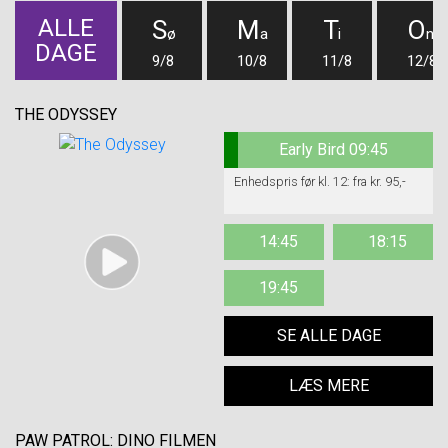
ALLE
S
M
T
O
ø
a
i
n
DAGE
9/8
10/8
11/8
12/8
THE ODYSSEY
Early Bird 09:45
Enhedspris før kl. 12: fra kr. 95,-
14:45
18:15
19:45
SE ALLE DAGE
LÆS MERE
PAW PATROL: DINO FILMEN