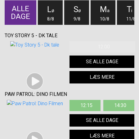
ALLE
L
S
M
T
ø
ø
a
i
DAGE
8/8
9/8
10/8
11/8
TOY STORY 5 - DK TALE
12:00
SE ALLE DAGE
LÆS MERE
PAW PATROL: DINO FILMEN
12:15
14:30
SE ALLE DAGE
LÆS MERE