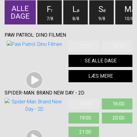
ALLE
F
L
S
M
r
ø
ø
a
DAGE
7/8
8/8
9/8
10/8
PAW PATROL: DINO FILMEN
12:15
14:30
SE ALLE DAGE
LÆS MERE
SPIDER-MAN: BRAND NEW DAY - 2D
13:00
16:00
19:00
20:00
21:00