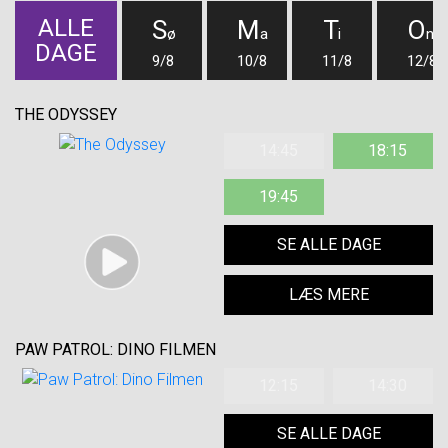
ALLE
S
M
T
O
ø
a
i
n
DAGE
9/8
10/8
11/8
12/8
THE ODYSSEY
14:45
18:15
19:45
SE ALLE DAGE
LÆS MERE
PAW PATROL: DINO FILMEN
12:15
14:30
SE ALLE DAGE