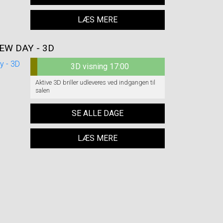
LÆS MERE
EW DAY - 3D
3D visning 17:00
Aktive 3D briller udleveres ved indgangen til
salen
SE ALLE DAGE
LÆS MERE