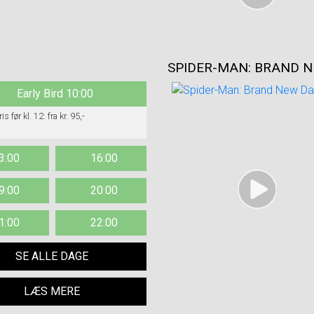
SPIDER-MAN: BRAND N
Early Bird 10:00
Enhedspris før kl. 12: fra kr. 95,-
3:00
16:00
9:00
20:00
1:00
22:00
SE ALLE DAGE
LÆS MERE