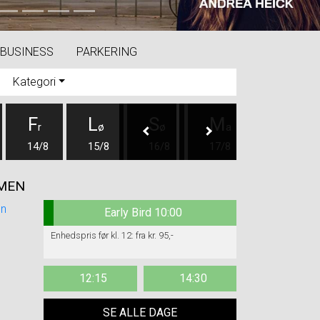
Next
BUSINESS
PARKERING
Kategori
F
L
S
M
T
r
ø
ø
a
i
14/8
15/8
16/8
17/8
18/8
LMEN
Early Bird 10:00
Enhedspris før kl. 12: fra kr. 95,-
12:15
14:30
SE ALLE DAGE