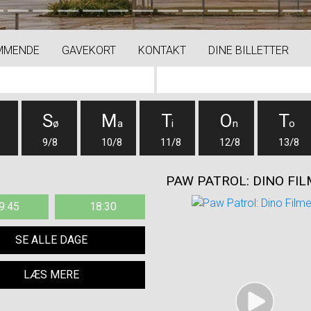
MMENDE
GAVEKORT
KONTAKT
DINE BILLETTER
S
M
T
O
T
ø
a
i
n
o
9/8
10/8
11/8
12/8
13/8
PAW PATROL: DINO FI
9:45
18:30
SE ALLE DAGE
LÆS MERE