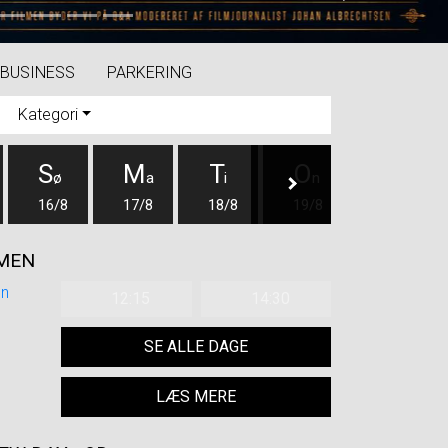
Next
BUSINESS
PARKERING
Kategori
S
M
T
O
T
ø
a
i
n
o
16/8
17/8
18/8
19/8
20/8
LMEN
12:15
14:30
SE ALLE DAGE
LÆS MERE