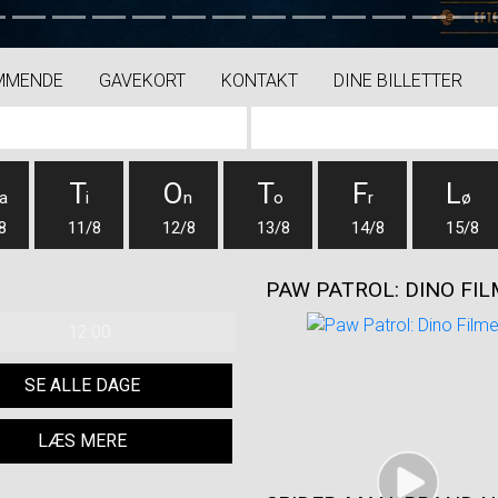
MMENDE
GAVEKORT
KONTAKT
DINE BILLETTER
M
T
O
T
F
L
a
i
n
o
r
ø
8
11/8
12/8
13/8
14/8
15/8
PAW PATROL: DINO FI
12:00
SE ALLE DAGE
LÆS MERE