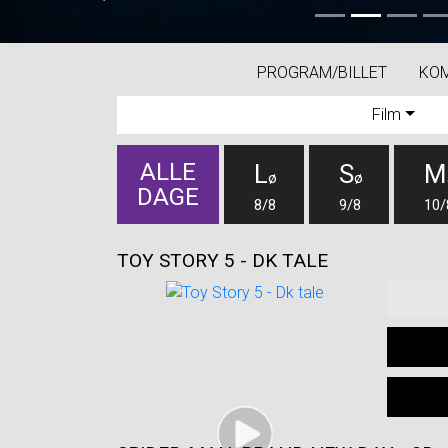
Previous
PROGRAM/BILLET
KO
Film
ALLE
L
S
ø
ø
DAGE
8/8
9/8
10/
TOY STORY 5 - DK TALE